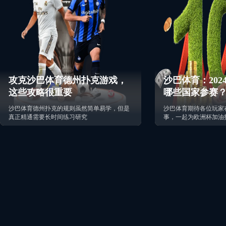
攻克沙巴体育德州扑克游戏，
沙巴体育：20
这些攻略很重要
哪些国家参赛
沙巴体育德州扑克的规则虽然简单易学，但是
沙巴体育期待各位玩家
真正精通需要长时间练习研究
事，一起为欧洲杯加油