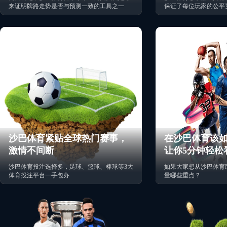
来证明牌路走势是否与预测一致的工具之一
保证了每位玩家的公平
沙巴体育紧贴全球热门赛事，
在沙巴体育该如
激情不间断
让你5分钟轻松
沙巴体育投注选择多，足球、篮球、棒球等3大
如果大家想从沙巴体育
体育投注平台一手包办
量哪些重点？